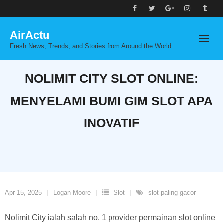
Skip
to
AirActu
content
Fresh News, Trends, and Stories from Around the World
NOLIMIT CITY SLOT ONLINE:
MENYELAMI BUMI GIM SLOT APA
INOVATIF
Apr 15, 2025
Logan Moore
Slot
slot paling gacor
Nolimit City ialah salah no. 1 provider permainan slot online