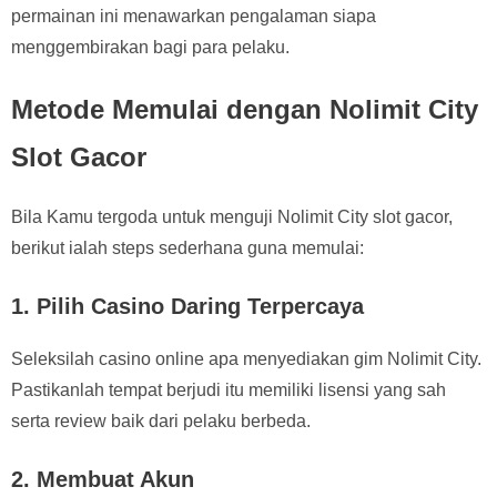
permainan ini menawarkan pengalaman siapa
menggembirakan bagi para pelaku.
Metode Memulai dengan Nolimit City
Slot Gacor
Bila Kamu tergoda untuk menguji Nolimit City slot gacor,
berikut ialah steps sederhana guna memulai:
1. Pilih Casino Daring Terpercaya
Seleksilah casino online apa menyediakan gim Nolimit City.
Pastikanlah tempat berjudi itu memiliki lisensi yang sah
serta review baik dari pelaku berbeda.
2. Membuat Akun