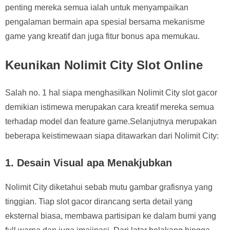
penting mereka semua ialah untuk menyampaikan
pengalaman bermain apa spesial bersama mekanisme
game yang kreatif dan juga fitur bonus apa memukau.
Keunikan Nolimit City Slot Online
Salah no. 1 hal siapa menghasilkan Nolimit City slot gacor
demikian istimewa merupakan cara kreatif mereka semua
terhadap model dan feature game.Selanjutnya merupakan
beberapa keistimewaan siapa ditawarkan dari Nolimit City:
1. Desain Visual apa Menakjubkan
Nolimit City diketahui sebab mutu gambar grafisnya yang
tinggian. Tiap slot gacor dirancang serta detail yang
eksternal biasa, membawa partisipan ke dalam bumi yang