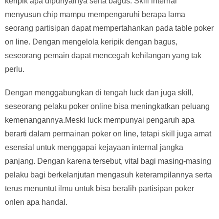
keripik apa dipunyainya serta bagus. Skill internal
menyusun chip mampu mempengaruhi berapa lama
seorang partisipan dapat mempertahankan pada table poker
on line. Dengan mengelola keripik dengan bagus,
seseorang pemain dapat mencegah kehilangan yang tak
perlu.
Dengan menggabungkan di tengah luck dan juga skill,
seseorang pelaku poker online bisa meningkatkan peluang
kemenangannya.Meski luck mempunyai pengaruh apa
berarti dalam permainan poker on line, tetapi skill juga amat
esensial untuk menggapai kejayaan internal jangka
panjang. Dengan karena tersebut, vital bagi masing-masing
pelaku bagi berkelanjutan mengasuh keterampilannya serta
terus menuntut ilmu untuk bisa beralih partisipan poker
onlen apa handal.