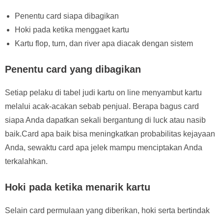
Penentu card siapa dibagikan
Hoki pada ketika menggaet kartu
Kartu flop, turn, dan river apa diacak dengan sistem
Penentu card yang dibagikan
Setiap pelaku di tabel judi kartu on line menyambut kartu
melalui acak-acakan sebab penjual. Berapa bagus card
siapa Anda dapatkan sekali bergantung di luck atau nasib
baik.Card apa baik bisa meningkatkan probabilitas kejayaan
Anda, sewaktu card apa jelek mampu menciptakan Anda
terkalahkan.
Hoki pada ketika menarik kartu
Selain card permulaan yang diberikan, hoki serta bertindak