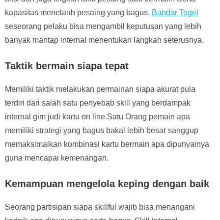
kapasitas menelaah pesaing yang bagus,
Bandar Togel
seseorang pelaku bisa mengambil keputusan yang lebih
banyak mantap internal menentukan langkah seterusnya.
Taktik bermain siapa tepat
Memiliki taktik melakukan permainan siapa akurat pula
terdiri dari salah satu penyebab skill yang berdampak
internal gim judi kartu on line.Satu Orang pemain apa
memiliki strategi yang bagus bakal lebih besar sanggup
memaksimalkan kombinasi kartu bermain apa dipunyainya
guna mencapai kemenangan.
Kemampuan mengelola keping dengan baik
Seorang partisipan siapa skillful wajib bisa menangani