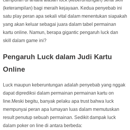
(keterampilan) bagi meraih kejayaan. Kedua penyebab ini
satu play peran apa sekali vital dalam menentukan siapakah
yang akan keluar sebagai juara dalam tabel permainan
kartu online. Namun, berapa gigantic pengaruh luck dan
skill dalam game ini?
Pengaruh Luck dalam Judi Kartu
Online
Luck maupun keberuntungan adalah penyebab yang nggak
dapat diprediksi dalam permainan permainan kartu on
line.Meski begitu, banyak pelaku apa trust bahwa luck
mempunyai peran apa lumayan luas dalam memutuskan
result penutup sebuah permainan. Sedikit dampak luck
dalam poker on line di antara berbeda: