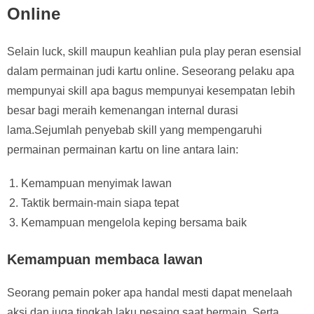
Online
Selain luck, skill maupun keahlian pula play peran esensial
dalam permainan judi kartu online. Seseorang pelaku apa
mempunyai skill apa bagus mempunyai kesempatan lebih
besar bagi meraih kemenangan internal durasi
lama.Sejumlah penyebab skill yang mempengaruhi
permainan permainan kartu on line antara lain:
Kemampuan menyimak lawan
Taktik bermain-main siapa tepat
Kemampuan mengelola keping bersama baik
Kemampuan membaca lawan
Seorang pemain poker apa handal mesti dapat menelaah
aksi dan juga tingkah laku pesaing saat bermain. Serta