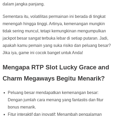
dalam jangka panjang.
Sementara itu, volatilitas permainan ini berada di tingkat
menengah hingga tinggi. Artinya, kemenangan mungkin
tidak sering muncul, tetapi kemungkinan mengumpulkan
jackpot besar sangat terbuka lebar di setiap putaran. Jadi,
apakah kamu pemain yang suka risiko dan peluang besar?
Jika iya, game ini cocok banget untuk Anda!
Mengapa RTP Slot Lucky Grace and
Charm Megaways Begitu Menarik?
Peluang besar mendapatkan kemenangan besar:
Dengan jumlah cara menang yang fantastis dan fitur
bonus menarik.
Fitur interaktif dan inovatif: Menambah pengalaman