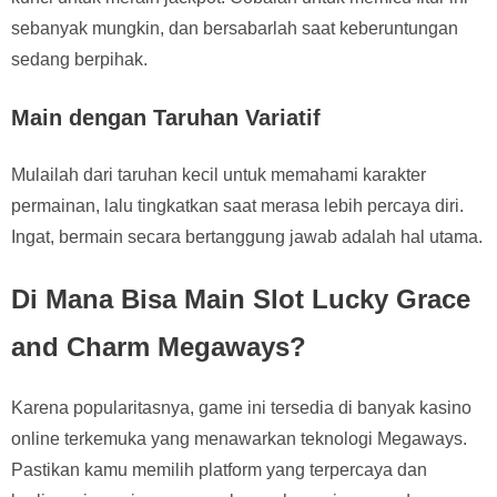
sebanyak mungkin, dan bersabarlah saat keberuntungan
sedang berpihak.
Main dengan Taruhan Variatif
Mulailah dari taruhan kecil untuk memahami karakter
permainan, lalu tingkatkan saat merasa lebih percaya diri.
Ingat, bermain secara bertanggung jawab adalah hal utama.
Di Mana Bisa Main Slot Lucky Grace
and Charm Megaways?
Karena popularitasnya, game ini tersedia di banyak kasino
online terkemuka yang menawarkan teknologi Megaways.
Pastikan kamu memilih platform yang terpercaya dan