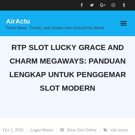
Skip
to
AirActu
content
Fresh News, Trends, and Stories from Around the World
RTP SLOT LUCKY GRACE AND
CHARM MEGAWAYS: PANDUAN
LENGKAP UNTUK PENGGEMAR
SLOT MODERN
Oct 1, 2025
Logan Moore
Situs Slot Online
slot resmi