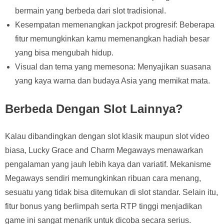
bermain yang berbeda dari slot tradisional.
Kesempatan memenangkan jackpot progresif: Beberapa
fitur memungkinkan kamu memenangkan hadiah besar
yang bisa mengubah hidup.
Visual dan tema yang memesona: Menyajikan suasana
yang kaya warna dan budaya Asia yang memikat mata.
Berbeda Dengan Slot Lainnya?
Kalau dibandingkan dengan slot klasik maupun slot video
biasa, Lucky Grace and Charm Megaways menawarkan
pengalaman yang jauh lebih kaya dan variatif. Mekanisme
Megaways sendiri memungkinkan ribuan cara menang,
sesuatu yang tidak bisa ditemukan di slot standar. Selain itu,
fitur bonus yang berlimpah serta RTP tinggi menjadikan
game ini sangat menarik untuk dicoba secara serius.