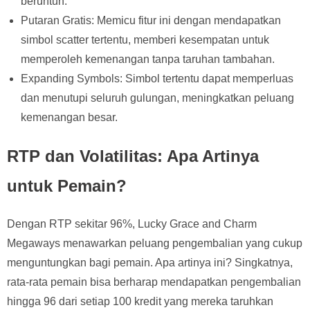
beruntun.
Putaran Gratis: Memicu fitur ini dengan mendapatkan
simbol scatter tertentu, memberi kesempatan untuk
memperoleh kemenangan tanpa taruhan tambahan.
Expanding Symbols: Simbol tertentu dapat memperluas
dan menutupi seluruh gulungan, meningkatkan peluang
kemenangan besar.
RTP dan Volatilitas: Apa Artinya
untuk Pemain?
Dengan RTP sekitar 96%, Lucky Grace and Charm
Megaways menawarkan peluang pengembalian yang cukup
menguntungkan bagi pemain. Apa artinya ini? Singkatnya,
rata-rata pemain bisa berharap mendapatkan pengembalian
hingga 96 dari setiap 100 kredit yang mereka taruhkan