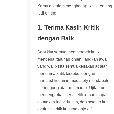
Kamu di dalam menghadapi kritik tentang
judi onlen:
1. Terima Kasih Kritik
dengan Baik
Saat kita semua memperoleh kritik
mengenai taruhan onlen, langkah awal
yang wajib kita semua kerjakan adalah
menerima kritik tersebut dengan
mantap.Hindari immediately mendapati
tersinggung ataupun marah. Ujilah untuk
mendengarkan serta teliti apaan siapa
dikatakan individu lain, dan setelah itu
evaluasi kritik itu serta objektif.