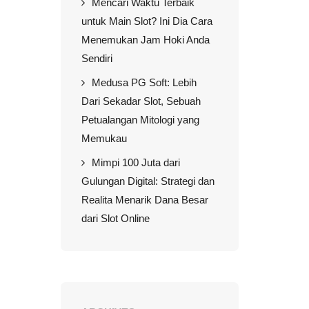
Mencari Waktu Terbaik
untuk Main Slot? Ini Dia Cara
Menemukan Jam Hoki Anda
Sendiri
Medusa PG Soft: Lebih
Dari Sekadar Slot, Sebuah
Petualangan Mitologi yang
Memukau
Mimpi 100 Juta dari
Gulungan Digital: Strategi dan
Realita Menarik Dana Besar
dari Slot Online