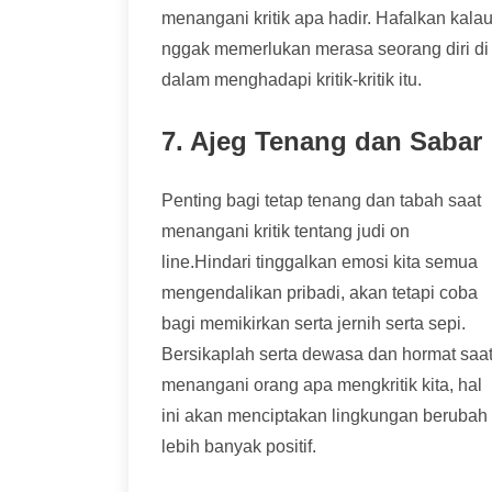
menangani kritik apa hadir. Hafalkan kala
nggak memerlukan merasa seorang diri di
dalam menghadapi kritik-kritik itu.
7. Ajeg Tenang dan Sabar
Penting bagi tetap tenang dan tabah saat
menangani kritik tentang judi on
line.Hindari tinggalkan emosi kita semua
mengendalikan pribadi, akan tetapi coba
bagi memikirkan serta jernih serta sepi.
Bersikaplah serta dewasa dan hormat saa
menangani orang apa mengkritik kita, hal
ini akan menciptakan lingkungan berubah
lebih banyak positif.