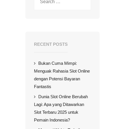
RECENT POSTS
Bukan Cuma Mimpi:
Menguak Rahasia Slot Online
dengan Potensi Bayaran
Fantastis
Dunia Slot Online Berubah
Lagi: Apa yang Ditawarkan
Slot Terbaru 2025 untuk
Pemain Indonesia?