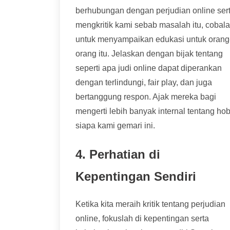
berhubungan dengan perjudian online ser
mengkritik kami sebab masalah itu, cobal
untuk menyampaikan edukasi untuk orang
orang itu. Jelaskan dengan bijak tentang
seperti apa judi online dapat diperankan
dengan terlindungi, fair play, dan juga
bertanggung respon. Ajak mereka bagi
mengerti lebih banyak internal tentang hob
siapa kami gemari ini.
4. Perhatian di
Kepentingan Sendiri
Ketika kita meraih kritik tentang perjudian
online, fokuslah di kepentingan serta