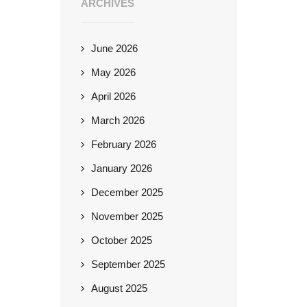
ARCHIVES
June 2026
May 2026
April 2026
March 2026
February 2026
January 2026
December 2025
November 2025
October 2025
September 2025
August 2025