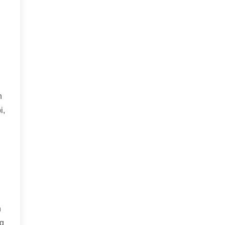
n
i,
n
ng