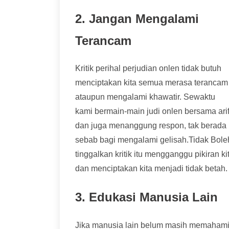
2. Jangan Mengalami
Terancam
Kritik perihal perjudian onlen tidak butuh
menciptakan kita semua merasa terancam
ataupun mengalami khawatir. Sewaktu
kami bermain-main judi onlen bersama ari
dan juga menanggung respon, tak berada
sebab bagi mengalami gelisah.Tidak Bole
tinggalkan kritik itu mengganggu pikiran ki
dan menciptakan kita menjadi tidak betah.
3. Edukasi Manusia Lain
Jika manusia lain belum masih memaham