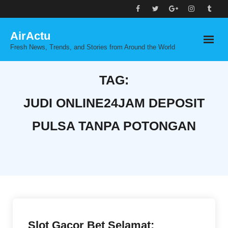
Skip
to
AirActu
content
Fresh News, Trends, and Stories from Around the World
TAG:
JUDI ONLINE24JAM DEPOSIT
PULSA TANPA POTONGAN
Slot Gacor Bet Selamat: