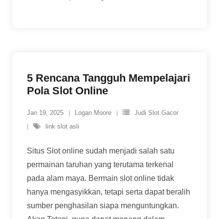
5 Rencana Tangguh Mempelajari
Pola Slot Online
Jan 19, 2025
Logan Moore
Judi Slot Gacor
link slot asli
Situs Slot online sudah menjadi salah satu
permainan taruhan yang terutama terkenal
pada alam maya. Bermain slot online tidak
hanya mengasyikkan, tetapi serta dapat beralih
sumber penghasilan siapa menguntungkan.