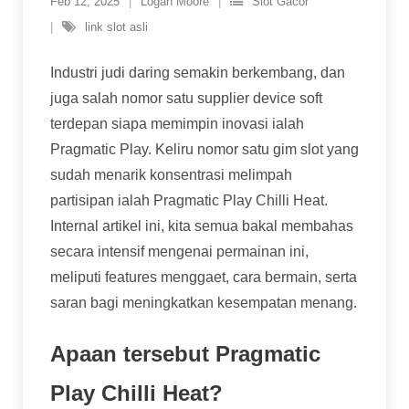
Feb 12, 2025
Logan Moore
Slot Gacor
link slot asli
Industri judi daring semakin berkembang, dan
juga salah nomor satu supplier device soft
terdepan siapa memimpin inovasi ialah
Pragmatic Play. Keliru nomor satu gim slot yang
sudah menarik konsentrasi melimpah
partisipan ialah Pragmatic Play Chilli Heat.
Internal artikel ini, kita semua bakal membahas
secara intensif mengenai permainan ini,
meliputi features menggaet, cara bermain, serta
saran bagi meningkatkan kesempatan menang.
Apaan tersebut Pragmatic
Play Chilli Heat?