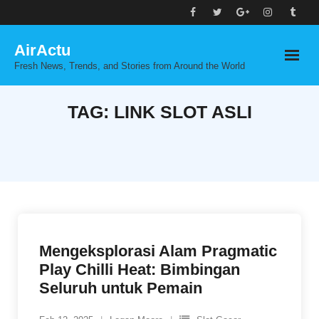
Skip
to
AirActu
content
Fresh News, Trends, and Stories from Around the World
TAG:
LINK SLOT ASLI
Mengeksplorasi Alam Pragmatic
Play Chilli Heat: Bimbingan
Seluruh untuk Pemain