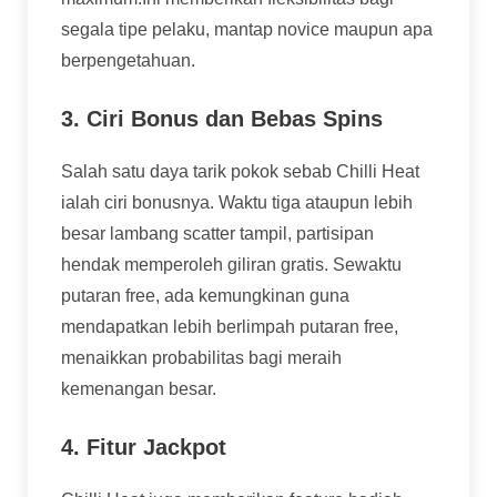
segala tipe pelaku, mantap novice maupun apa
berpengetahuan.
3. Ciri Bonus dan Bebas Spins
Salah satu daya tarik pokok sebab Chilli Heat
ialah ciri bonusnya. Waktu tiga ataupun lebih
besar lambang scatter tampil, partisipan
hendak memperoleh giliran gratis. Sewaktu
putaran free, ada kemungkinan guna
mendapatkan lebih berlimpah putaran free,
menaikkan probabilitas bagi meraih
kemenangan besar.
4. Fitur Jackpot