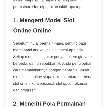
Akan Tetapi, guna dapat menang dalam
permainan slot, diperlukan taktik apa tepat.
1. Mengerti Model Slot
Online Online
Sebelum mulai bermain-main, penting bagi
memahami aneka tipe slot gacor apa ada.
Setiap model slot gacor punya pattern gim apa
berbeda, dari disebabkan itu Anda perlu paham
cara memainkannya dengan benar.Sejumlah
model slot online siapa dikenal antara berbeda
slot online konvensional, slot gacor rekaman,
dan progresif.
2. Meneliti Pola Permainan