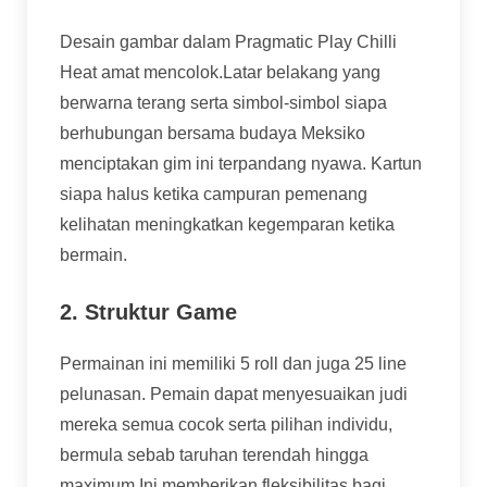
Desain gambar dalam Pragmatic Play Chilli
Heat amat mencolok.Latar belakang yang
berwarna terang serta simbol-simbol siapa
berhubungan bersama budaya Meksiko
menciptakan gim ini terpandang nyawa. Kartun
siapa halus ketika campuran pemenang
kelihatan meningkatkan kegemparan ketika
bermain.
2. Struktur Game
Permainan ini memiliki 5 roll dan juga 25 line
pelunasan. Pemain dapat menyesuaikan judi
mereka semua cocok serta pilihan individu,
bermula sebab taruhan terendah hingga
maximum.Ini memberikan fleksibilitas bagi