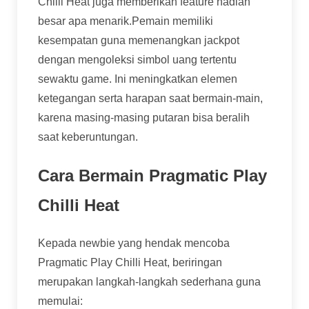
Chilli Heat juga memberikan feature hadiah
besar apa menarik.Pemain memiliki
kesempatan guna memenangkan jackpot
dengan mengoleksi simbol uang tertentu
sewaktu game. Ini meningkatkan elemen
ketegangan serta harapan saat bermain-main,
karena masing-masing putaran bisa beralih
saat keberuntungan.
Cara Bermain Pragmatic Play
Chilli Heat
Kepada newbie yang hendak mencoba
Pragmatic Play Chilli Heat, beriringan
merupakan langkah-langkah sederhana guna
memulai: