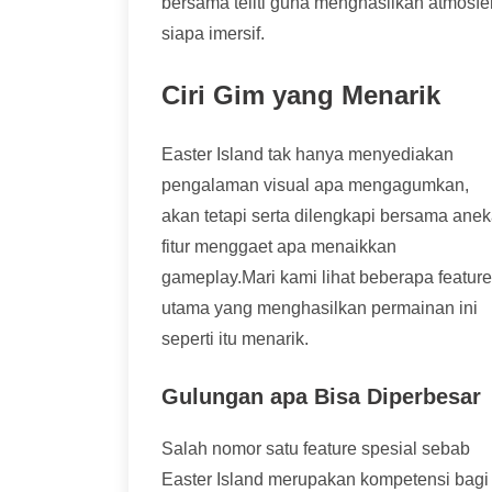
bersama teliti guna menghasilkan atmosfe
siapa imersif.
Ciri Gim yang Menarik
Easter Island tak hanya menyediakan
pengalaman visual apa mengagumkan,
akan tetapi serta dilengkapi bersama ane
fitur menggaet apa menaikkan
gameplay.Mari kami lihat beberapa feature
utama yang menghasilkan permainan ini
seperti itu menarik.
Gulungan apa Bisa Diperbesar
Salah nomor satu feature spesial sebab
Easter Island merupakan kompetensi bagi