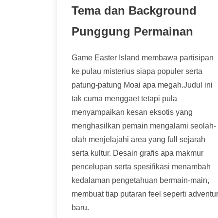
Tema dan Background
Punggung Permainan
Game Easter Island membawa partisipan
ke pulau misterius siapa populer serta
patung-patung Moai apa megah.Judul ini
tak cuma menggaet tetapi pula
menyampaikan kesan eksotis yang
menghasilkan pemain mengalami seolah-
olah menjelajahi area yang full sejarah
serta kultur. Desain grafis apa makmur
pencelupan serta spesifikasi menambah
kedalaman pengetahuan bermain-main,
membuat tiap putaran feel seperti adventu
baru.