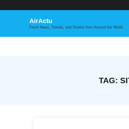
Skip
to
content
AirActu
Fresh News, Trends, and Stories from Around the World
TAG:
S