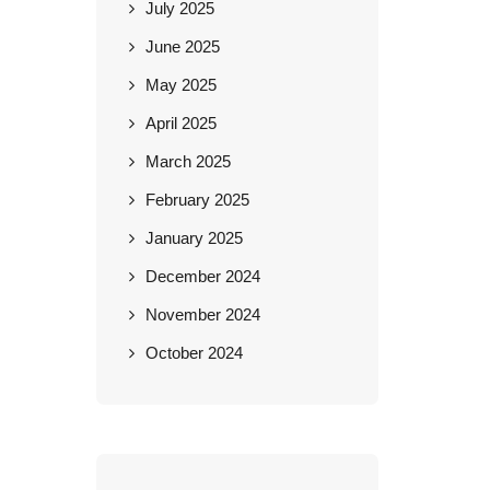
July 2025
June 2025
May 2025
April 2025
March 2025
February 2025
January 2025
December 2024
November 2024
October 2024