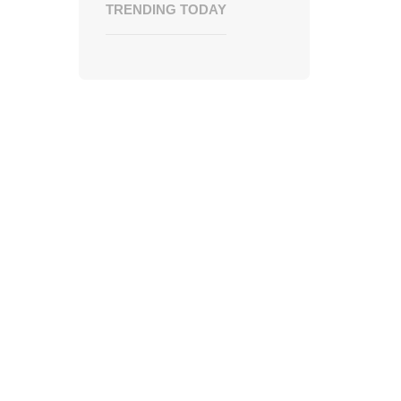
TRENDING TODAY