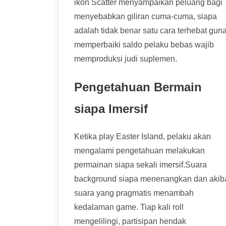
ikon Scatter menyampaikan peluang bagi
menyebabkan giliran cuma-cuma, siapa
adalah tidak benar satu cara terhebat gun
memperbaiki saldo pelaku bebas wajib
memproduksi judi suplemen.
Pengetahuan Bermain
siapa Imersif
Ketika play Easter Island, pelaku akan
mengalami pengetahuan melakukan
permainan siapa sekali imersif.Suara
background siapa menenangkan dan akib
suara yang pragmatis menambah
kedalaman game. Tiap kali roll
mengelilingi, partisipan hendak