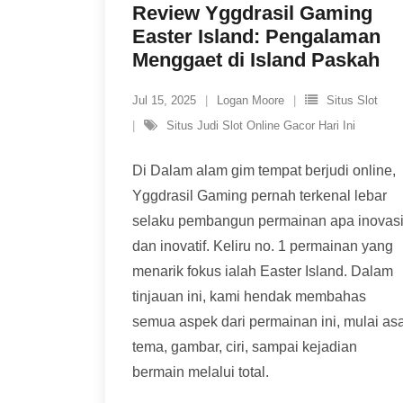
Review Yggdrasil Gaming
Easter Island: Pengalaman
Menggaet di Island Paskah
Jul 15, 2025
Logan Moore
Situs Slot
Situs Judi Slot Online Gacor Hari Ini
Di Dalam alam gim tempat berjudi online,
Yggdrasil Gaming pernah terkenal lebar
selaku pembangun permainan apa inovas
dan inovatif. Keliru no. 1 permainan yang
menarik fokus ialah Easter Island. Dalam
tinjauan ini, kami hendak membahas
semua aspek dari permainan ini, mulai asa
tema, gambar, ciri, sampai kejadian
bermain melalui total.