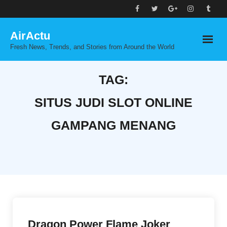
Skip
to
AirActu
content
Fresh News, Trends, and Stories from Around the World
TAG:
SITUS JUDI SLOT ONLINE
GAMPANG MENANG
Dragon Power Flame Joker