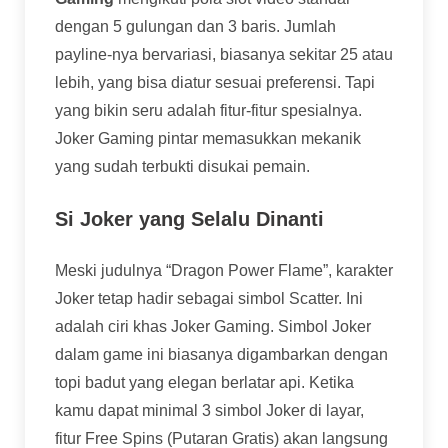
dengan 5 gulungan dan 3 baris. Jumlah
payline-nya bervariasi, biasanya sekitar 25 atau
lebih, yang bisa diatur sesuai preferensi. Tapi
yang bikin seru adalah fitur-fitur spesialnya.
Joker Gaming pintar memasukkan mekanik
yang sudah terbukti disukai pemain.
Si Joker yang Selalu Dinanti
Meski judulnya “Dragon Power Flame”, karakter
Joker tetap hadir sebagai simbol Scatter. Ini
adalah ciri khas Joker Gaming. Simbol Joker
dalam game ini biasanya digambarkan dengan
topi badut yang elegan berlatar api. Ketika
kamu dapat minimal 3 simbol Joker di layar,
fitur Free Spins (Putaran Gratis) akan langsung