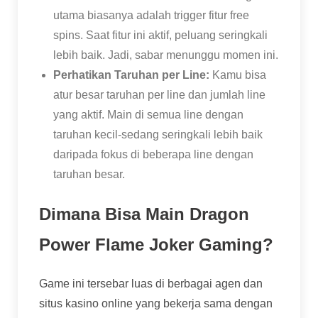
utama biasanya adalah trigger fitur free
spins. Saat fitur ini aktif, peluang seringkali
lebih baik. Jadi, sabar menunggu momen ini.
Perhatikan Taruhan per Line:
Kamu bisa
atur besar taruhan per line dan jumlah line
yang aktif. Main di semua line dengan
taruhan kecil-sedang seringkali lebih baik
daripada fokus di beberapa line dengan
taruhan besar.
Dimana Bisa Main Dragon
Power Flame Joker Gaming?
Game ini tersebar luas di berbagai agen dan
situs kasino online yang bekerja sama dengan