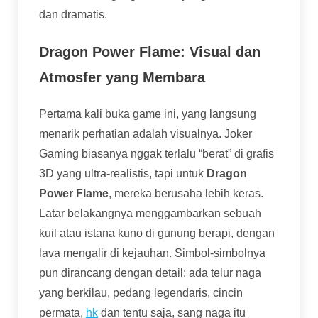
dan dramatis.
Dragon Power Flame: Visual dan
Atmosfer yang Membara
Pertama kali buka game ini, yang langsung
menarik perhatian adalah visualnya. Joker
Gaming biasanya nggak terlalu “berat” di grafis
3D yang ultra-realistis, tapi untuk
Dragon
Power Flame
, mereka berusaha lebih keras.
Latar belakangnya menggambarkan sebuah
kuil atau istana kuno di gunung berapi, dengan
lava mengalir di kejauhan. Simbol-simbolnya
pun dirancang dengan detail: ada telur naga
yang berkilau, pedang legendaris, cincin
permata,
hk
dan tentu saja, sang naga itu