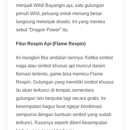
menjadi Wild! Bayangin aja, satu gulungan
penuh Wild, peluang untuk menang besar
langsung melonjak drastis. Ini yang mereka
sebut “Dragon Power” itu.
Fitur Respin Api (Flame Respin)
Ini mungkin fitur andalan lainnya. Ketika simbol
naga atau simbol khusus api muncul dalam
formasi tertentu, game bisa memicu Flame
Respin. Gulungan yang memiliki simbol khusus
itu akan terkunci di tempat, sementara
gulungan lain berputar lagi secara gratis. Ini
kesempatan bagus buat ngejar kombinasi
sempurna dengan bantuan simbol yang sudah
terkunci. Rasanya seperti diberi kesempatan