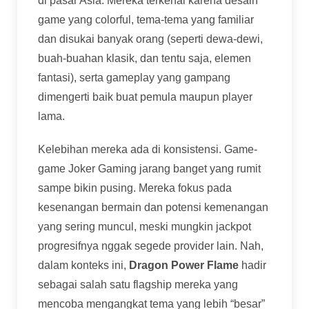
di pasar Asia. Mereka terkenal karena desain
game yang colorful, tema-tema yang familiar
dan disukai banyak orang (seperti dewa-dewi,
buah-buahan klasik, dan tentu saja, elemen
fantasi), serta gameplay yang gampang
dimengerti baik buat pemula maupun player
lama.
Kelebihan mereka ada di konsistensi. Game-
game Joker Gaming jarang banget yang rumit
sampe bikin pusing. Mereka fokus pada
kesenangan bermain dan potensi kemenangan
yang sering muncul, meski mungkin jackpot
progresifnya nggak segede provider lain. Nah,
dalam konteks ini,
Dragon Power Flame
hadir
sebagai salah satu flagship mereka yang
mencoba mengangkat tema yang lebih “besar”