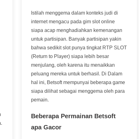
Istilah menggema dalam konteks judi di
internet mengacu pada gim slot online
siapa acap menghadiahkan kemenangan
untuk partisipan. Banyak partisipan yakin
bahwa sedikit slot punya tingkat RTP SLOT
(Return to Player) siapa lebih besar
menjulang, oleh karena itu menaikkan
peluang mereka untuk berhasil. Di Dalam
hal ini, Betsoft mempunyai beberapa game
siapa dilihat sebagai menggema oleh para
pemain.
n
Beberapa Permainan Betsoft
.
apa Gacor