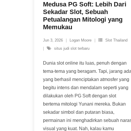
Medusa PG Soft: Lebih Dari
Sekadar Slot, Sebuah
Petualangan Mitologi yang
Memukau
Jun 3, 2026
Logan Moore
Slot Thailand
situs judi slot terbaru
Dunia slot online itu luas, penuh dengan
tema-tema yang beragam. Tapi, jarang ad
yang berhasil menciptakan atmosfer yang
begitu intens dan mendalam seperti yang
dilakukan oleh PG Soft dengan slot
bertema mitologi Yunani mereka. Bukan
sekadar simbol dan putaran biasa,
permainan ini menghadirkan sebuah naras
visual yang kuat. Nah, kalau kamu