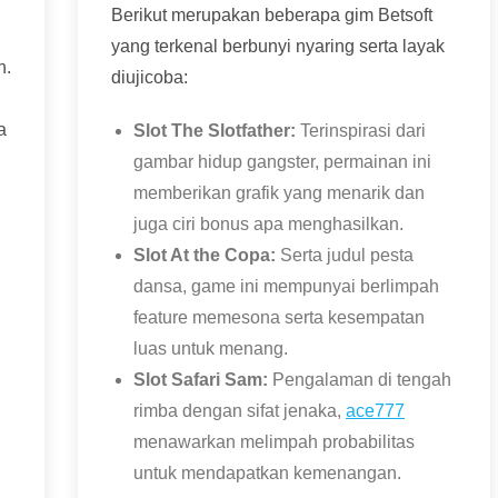
Berikut merupakan beberapa gim Betsoft
yang terkenal berbunyi nyaring serta layak
n.
diujicoba:
a
Slot The Slotfather:
Terinspirasi dari
gambar hidup gangster, permainan ini
memberikan grafik yang menarik dan
juga ciri bonus apa menghasilkan.
Slot At the Copa:
Serta judul pesta
dansa, game ini mempunyai berlimpah
feature memesona serta kesempatan
luas untuk menang.
Slot Safari Sam:
Pengalaman di tengah
rimba dengan sifat jenaka,
ace777
menawarkan melimpah probabilitas
untuk mendapatkan kemenangan.