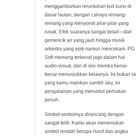
menggambarkan reruntuhan kuil kuno di
dasar lautan, dengan cahaya remang-
remang yang menyoroti pilar-pilar yang
rusak. Efek suaranya sangat detail—dari
gemericik air yang jauh hingga musik
orkestra yang epik namun mencekam. PG
Soft memang terkenal jago dalam hal
audio-visual, dan di sini mereka benar-
benar menunjukkan kelasnya. Ini bukan sl
yang kamu mainkan sambil lalu; ini
pengalaman yang menuntut perhatian
penuh.
Simbol-simbolnya dirancang dengan
sangat teliti. Kamu akan menemukan
simbol rendah berupa huruf dan angka