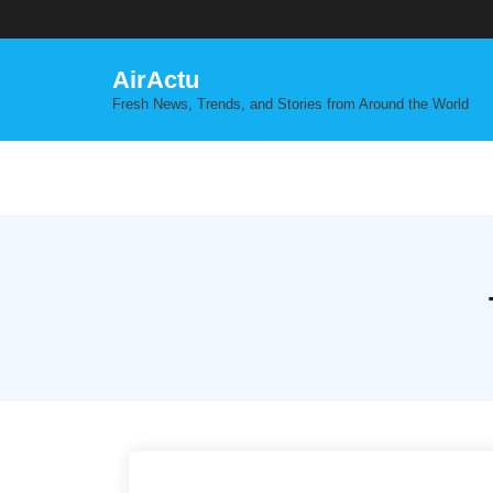
Skip
to
content
AirActu
Fresh News, Trends, and Stories from Around the World