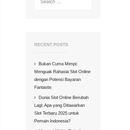
RECENT POSTS
Bukan Cuma Mimpi:
Menguak Rahasia Slot Online
dengan Potensi Bayaran
Fantastis
Dunia Slot Online Berubah
Lagi: Apa yang Ditawarkan
Slot Terbaru 2025 untuk
Pemain Indonesia?