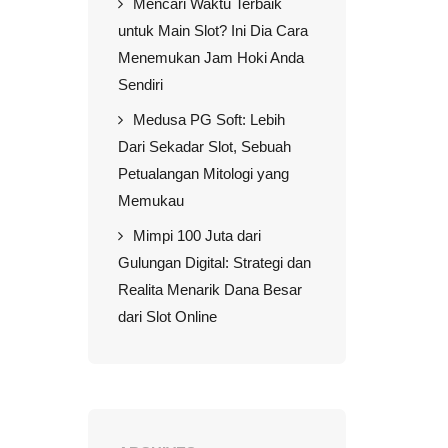
Mencari Waktu Terbaik
untuk Main Slot? Ini Dia Cara
Menemukan Jam Hoki Anda
Sendiri
Medusa PG Soft: Lebih
Dari Sekadar Slot, Sebuah
Petualangan Mitologi yang
Memukau
Mimpi 100 Juta dari
Gulungan Digital: Strategi dan
Realita Menarik Dana Besar
dari Slot Online