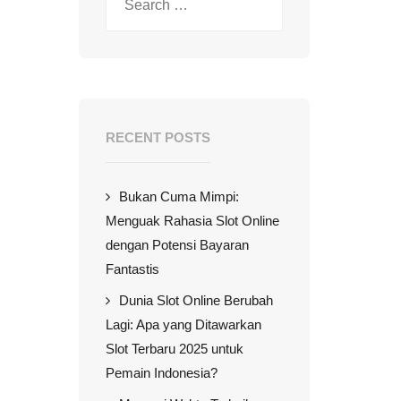
RECENT POSTS
Bukan Cuma Mimpi:
Menguak Rahasia Slot Online
dengan Potensi Bayaran
Fantastis
Dunia Slot Online Berubah
Lagi: Apa yang Ditawarkan
Slot Terbaru 2025 untuk
Pemain Indonesia?