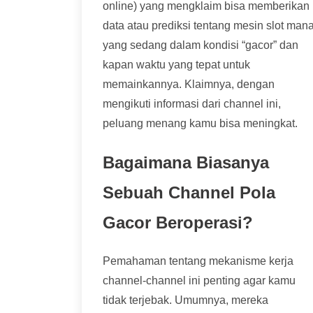
online) yang mengklaim bisa memberikan
data atau prediksi tentang mesin slot man
yang sedang dalam kondisi “gacor” dan
kapan waktu yang tepat untuk
memainkannya. Klaimnya, dengan
mengikuti informasi dari channel ini,
peluang menang kamu bisa meningkat.
Bagaimana Biasanya
Sebuah Channel Pola
Gacor Beroperasi?
Pemahaman tentang mekanisme kerja
channel-channel ini penting agar kamu
tidak terjebak. Umumnya, mereka