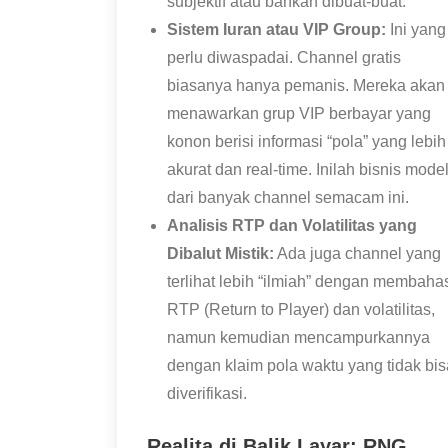
subjektif atau bahkan dibuat-buat.
Sistem Iuran atau VIP Group:
Ini yang
perlu diwaspadai. Channel gratis
biasanya hanya pemanis. Mereka akan
menawarkan grup VIP berbayar yang
konon berisi informasi “pola” yang lebih
akurat dan real-time. Inilah bisnis mode
dari banyak channel semacam ini.
Analisis RTP dan Volatilitas yang
Dibalut Mistik:
Ada juga channel yang
terlihat lebih “ilmiah” dengan membaha
RTP (Return to Player) dan volatilitas,
namun kemudian mencampurkannya
dengan klaim pola waktu yang tidak bis
diverifikasi.
Realita di Balik Layar: RNG