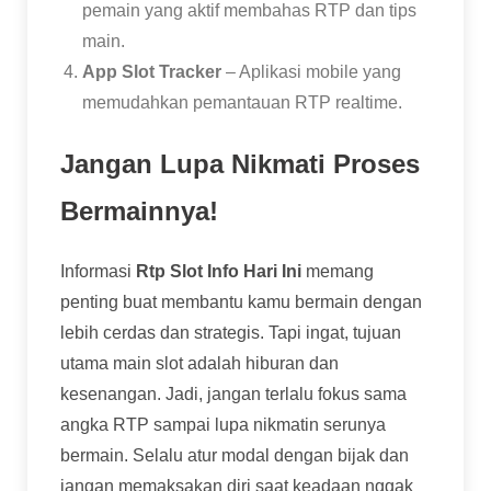
pemain yang aktif membahas RTP dan tips
main.
App Slot Tracker
– Aplikasi mobile yang
memudahkan pemantauan RTP realtime.
Jangan Lupa Nikmati Proses
Bermainnya!
Informasi
Rtp Slot Info Hari Ini
memang
penting buat membantu kamu bermain dengan
lebih cerdas dan strategis. Tapi ingat, tujuan
utama main slot adalah hiburan dan
kesenangan. Jadi, jangan terlalu fokus sama
angka RTP sampai lupa nikmatin serunya
bermain. Selalu atur modal dengan bijak dan
jangan memaksakan diri saat keadaan nggak