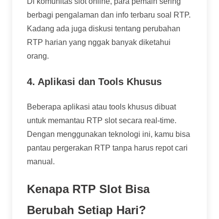
Di komunitas slot online, para pemain sering
berbagi pengalaman dan info terbaru soal RTP.
Kadang ada juga diskusi tentang perubahan
RTP harian yang nggak banyak diketahui
orang.
4. Aplikasi dan Tools Khusus
Beberapa aplikasi atau tools khusus dibuat
untuk memantau RTP slot secara real-time.
Dengan menggunakan teknologi ini, kamu bisa
pantau pergerakan RTP tanpa harus repot cari
manual.
Kenapa RTP Slot Bisa
Berubah Setiap Hari?