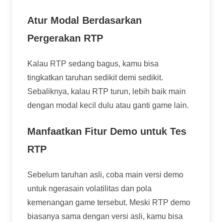
Atur Modal Berdasarkan
Pergerakan RTP
Kalau RTP sedang bagus, kamu bisa
tingkatkan taruhan sedikit demi sedikit.
Sebaliknya, kalau RTP turun, lebih baik main
dengan modal kecil dulu atau ganti game lain.
Manfaatkan Fitur Demo untuk Tes
RTP
Sebelum taruhan asli, coba main versi demo
untuk ngerasain volatilitas dan pola
kemenangan game tersebut. Meski RTP demo
biasanya sama dengan versi asli, kamu bisa