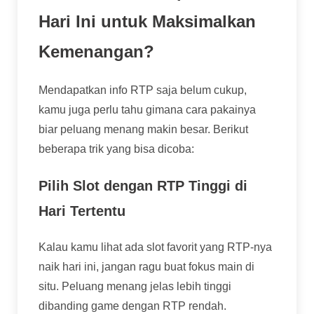
Hari Ini untuk Maksimalkan
Kemenangan?
Mendapatkan info RTP saja belum cukup,
kamu juga perlu tahu gimana cara pakainya
biar peluang menang makin besar. Berikut
beberapa trik yang bisa dicoba:
Pilih Slot dengan RTP Tinggi di
Hari Tertentu
Kalau kamu lihat ada slot favorit yang RTP-nya
naik hari ini, jangan ragu buat fokus main di
situ. Peluang menang jelas lebih tinggi
dibanding game dengan RTP rendah.