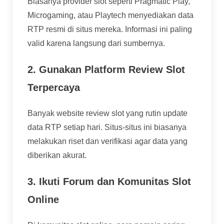
Biasanya provider slot seperti Pragmatic Play,
Microgaming, atau Playtech menyediakan data
RTP resmi di situs mereka. Informasi ini paling
valid karena langsung dari sumbernya.
2. Gunakan Platform Review Slot
Terpercaya
Banyak website review slot yang rutin update
data RTP setiap hari. Situs-situs ini biasanya
melakukan riset dan verifikasi agar data yang
diberikan akurat.
3. Ikuti Forum dan Komunitas Slot
Online