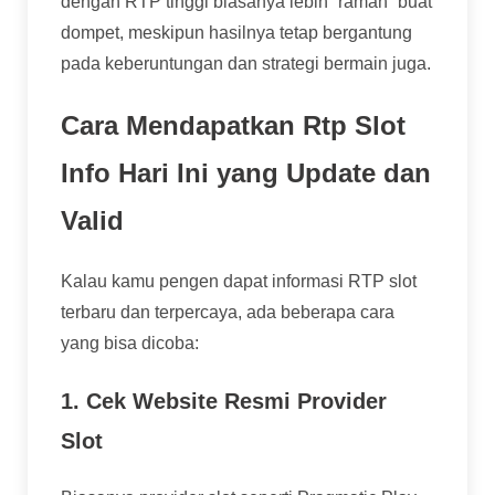
dengan RTP tinggi biasanya lebih “ramah” buat
dompet, meskipun hasilnya tetap bergantung
pada keberuntungan dan strategi bermain juga.
Cara Mendapatkan Rtp Slot
Info Hari Ini yang Update dan
Valid
Kalau kamu pengen dapat informasi RTP slot
terbaru dan terpercaya, ada beberapa cara
yang bisa dicoba:
1. Cek Website Resmi Provider
Slot