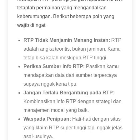
tetaplah permainan yang mengandalkan
keberuntungan. Berikut beberapa poin yang
wajib diingat:
RTP Tidak Menjamin Menang Instan:
RTP
adalah angka teoritis, bukan jaminan. Kamu
tetap bisa kalah meskipun RTP tinggi.
Periksa Sumber Info RTP:
Pastikan kamu
mendapatkan data dari sumber terpercaya
supaya nggak kena tipu.
Jangan Terlalu Bergantung pada RTP:
Kombinasikan info RTP dengan strategi dan
manajemen modal yang baik.
Waspada Penipuan:
Hati-hati dengan situs
yang klaim RTP super tinggi tapi nggak jelas
asal-usulnya.