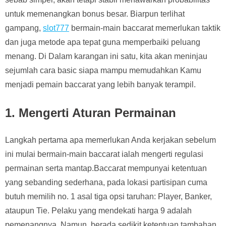
untuk memenangkan bonus besar. Biarpun terlihat
gampang,
slot777
bermain-main baccarat memerlukan taktik
dan juga metode apa tepat guna memperbaiki peluang
menang. Di Dalam karangan ini satu, kita akan meninjau
sejumlah cara basic siapa mampu memudahkan Kamu
menjadi pemain baccarat yang lebih banyak terampil.
1. Mengerti Aturan Permainan
Langkah pertama apa memerlukan Anda kerjakan sebelum
ini mulai bermain-main baccarat ialah mengerti regulasi
permainan serta mantap.Baccarat mempunyai ketentuan
yang sebanding sederhana, pada lokasi partisipan cuma
butuh memilih no. 1 asal tiga opsi taruhan: Player, Banker,
ataupun Tie. Pelaku yang mendekati harga 9 adalah
pemenangnya. Namun, berada sedikit ketentuan tambahan