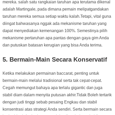
mereka. salah satu rangkaian taruhan apa terutama dikenal
adalah Martingale, pada dimana pemain melipatgandakan
taruhan mereka semua setiap waktu kalah.Tetapi, vital guna
diingat bahwasanya nggak ada mekanisme taruhan yang
dapat menyediakan kemenangan 100%. Semestinya pilih
mekanisme pertaruhan apa pantas dengan gaya gim Anda
dan putuskan batasan kerugian yang bisa Anda terima.
5. Bermain-Main Secara Konservatif
Ketika melakukan permainan baccarat, penting untuk
bermain-main melalui tradisional serta tak cepat-cepat.
Cegah memungut bahaya apa terlalu gigantic dan juga
stabil diam dalam menyita putusan akhir.Tidak Boleh tertarik
dengan judi tinggi sebab pesaing Engkau dan stabil
konsentrasi atas strategi Anda sendiri. Serta bermain secara