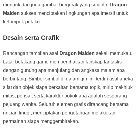
menarik dan juga gambar bergerak yang smooth,
Dragon
Maiden
sukses menciptakan lingkungan apa imersif untuk
kelompok pelaku.
Desain serta Grafik
Rancangan tampilan asal
Dragon Maiden
sekali memukau.
Latar belakang game memperlihatkan lanskap fantastis
dengan gunung apa menjulang dan angkasa malam apa
berbintang. Simbol-simbol di dalam gim ini terdiri asal aneka
sifat dan objek siapa berkaitan bersama topik, mirip makhluk
mitos, perisai, serta karakter pokok apa adalah seseorang
pejuang wanita. Seluruh elemen grafis dirancang bersama
rincian tinggi, menciptakan pengetahuan melakukan
permainan siapa menggembirakan.