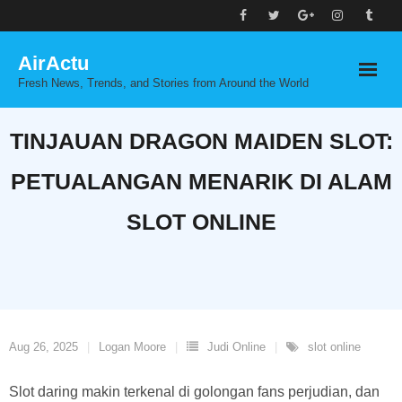
Skip
to
AirActu
content
Fresh News, Trends, and Stories from Around the World
TINJAUAN DRAGON MAIDEN SLOT:
PETUALANGAN MENARIK DI ALAM
SLOT ONLINE
Aug 26, 2025
Logan Moore
Judi Online
slot online
Slot daring makin terkenal di golongan fans perjudian, dan