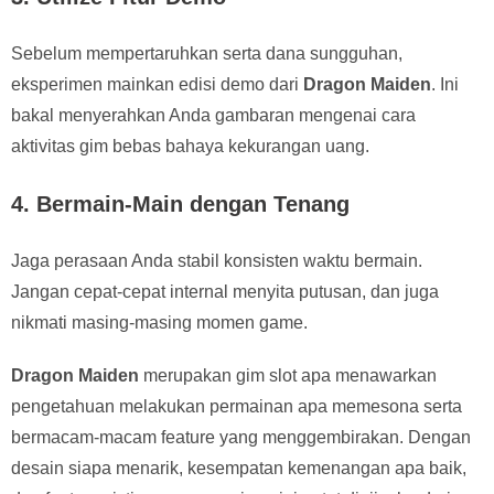
Sebelum mempertaruhkan serta dana sungguhan,
eksperimen mainkan edisi demo dari
Dragon Maiden
. Ini
bakal menyerahkan Anda gambaran mengenai cara
aktivitas gim bebas bahaya kekurangan uang.
4. Bermain-Main dengan Tenang
Jaga perasaan Anda stabil konsisten waktu bermain.
Jangan cepat-cepat internal menyita putusan, dan juga
nikmati masing-masing momen game.
Dragon Maiden
merupakan gim slot apa menawarkan
pengetahuan melakukan permainan apa memesona serta
bermacam-macam feature yang menggembirakan. Dengan
desain siapa menarik, kesempatan kemenangan apa baik,