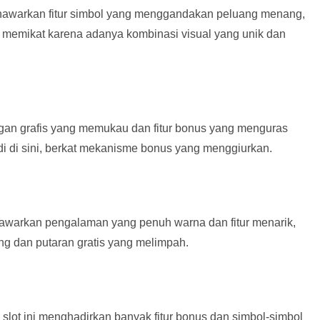
menawarkan fitur simbol yang menggandakan peluang menang,
ini memikat karena adanya kombinasi visual yang unik dan
gan grafis yang memukau dan fitur bonus yang menguras
di di sini, berkat mekanisme bonus yang menggiurkan.
awarkan pengalaman yang penuh warna dan fitur menarik,
ng dan putaran gratis yang melimpah.
ot ini menghadirkan banyak fitur bonus dan simbol-simbol