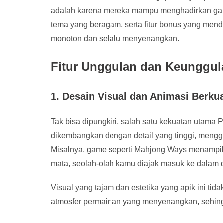
adalah karena mereka mampu menghadirkan game
tema yang beragam, serta fitur bonus yang men
monoton dan selalu menyenangkan.
Fitur Unggulan dan Keunggula
1. Desain Visual dan Animasi Berkua
Tak bisa dipungkiri, salah satu kekuatan utama P
dikembangkan dengan detail yang tinggi, mengg
Misalnya, game seperti Mahjong Ways menampil
mata, seolah-olah kamu diajak masuk ke dalam 
Visual yang tajam dan estetika yang apik ini t
atmosfer permainan yang menyenangkan, sehing