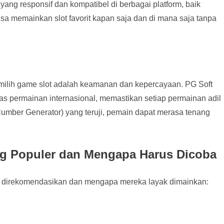
ng responsif dan kompatibel di berbagai platform, baik
a memainkan slot favorit kapan saja dan di mana saja tanpa
emilih game slot adalah keamanan dan kepercayaan. PG Soft
s permainan internasional, memastikan setiap permainan adil
mber Generator) yang teruji, pemain dapat merasa tenang
ing Populer dan Mengapa Harus Dicoba
at direkomendasikan dan mengapa mereka layak dimainkan: