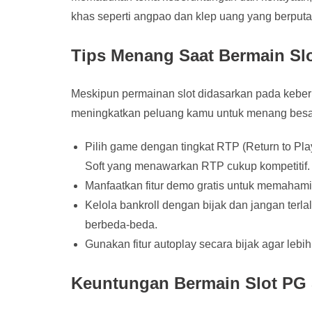
khas seperti angpao dan klep uang yang berpu
Tips Menang Saat Bermain Slo
Meskipun permainan slot didasarkan pada kebe
meningkatkan peluang kamu untuk menang besa
Pilih game dengan tingkat RTP (Return to Pl
Soft yang menawarkan RTP cukup kompetitif.
Manfaatkan fitur demo gratis untuk memahami
Kelola bankroll dengan bijak dan jangan terla
berbeda-beda.
Gunakan fitur autoplay secara bijak agar leb
Keuntungan Bermain Slot PG S