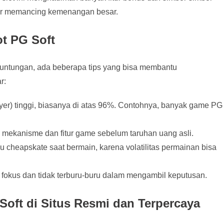
tar memancing kemenangan besar.
t PG Soft
runtungan, ada beberapa tips yang bisa membantu
r:
ayer) tinggi, biasanya di atas 96%. Contohnya, banyak game PG
 mekanisme dan fitur game sebelum taruhan uang asli.
lu cheapskate saat bermain, karena volatilitas permainan bisa
ih fokus dan tidak terburu-buru dalam mengambil keputusan.
oft di Situs Resmi dan Terpercaya