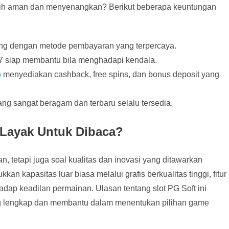
ih aman dan menyenangkan? Berikut beberapa keuntungan
ung dengan metode pembayaran yang terpercaya.
7 siap membantu bila menghadapi kendala.
o
menyediakan cashback, free spins, dan bonus deposit yang
ang sangat beragam dan terbaru selalu tersedia.
 Layak Untuk Dibaca?
, tetapi juga soal kualitas dan inovasi yang ditawarkan
n kapasitas luar biasa melalui grafis berkualitas tinggi, fitur
hadap keadilan permainan. Ulasan tentang slot PG Soft ini
 lengkap dan membantu dalam menentukan pilihan game