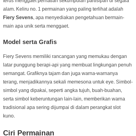
terus menggaet perhatian sekumpulan partisipan di segala
alam. Keliru no. 1 permainan yang paling terlihat adalah
Fiery Sevens
, apa menyediakan pengetahuan bermain-
main apa unik serta menggaet.
Model serta Grafis
Fiery Sevens memiliki rancangan yang memukau dengan
latar punggung berapi-api yang membuat lingkungan penuh
semangat. Grafiknya tajam dan juga warna-warnanya
terang, menjadikannya sekali memesona untuk eye. Simbol-
simbol yang dipakai, seperti angka tujuh, buah-buahan,
serta simbol keberuntungan lain-lain, memberikan warna
tradisional apa sering dijumpai di dalam perangkat slot
kuno.
Ciri Permainan