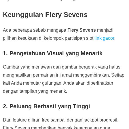
Keunggulan Fiery Sevens
Ada beberapa sebab mengapa
Fiery Sevens
menjadi
pilihan kesukaan di kelompok partisipan slot
link gacor
:
1. Pengetahuan Visual yang Menarik
Gambar yang menawan dan gambar bergerak yang halus
menghasilkan permainan ini amat menggembirakan. Setiap
kali Anda memutar gulungan, Anda akan diperlihatkan
dengan tampilan yang menarik.
2. Peluang Berhasil yang Tinggi
Dari feature giliran free sampai dengan jackpot progresif,
Fiery Sevens memberikan banyak kesempatan guna