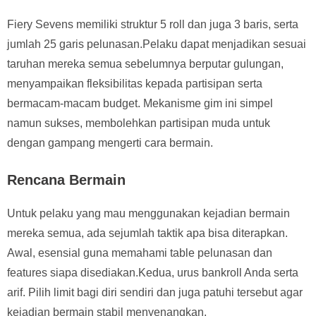
Fiery Sevens memiliki struktur 5 roll dan juga 3 baris, serta
jumlah 25 garis pelunasan.Pelaku dapat menjadikan sesuai
taruhan mereka semua sebelumnya berputar gulungan,
menyampaikan fleksibilitas kepada partisipan serta
bermacam-macam budget. Mekanisme gim ini simpel
namun sukses, membolehkan partisipan muda untuk
dengan gampang mengerti cara bermain.
Rencana Bermain
Untuk pelaku yang mau menggunakan kejadian bermain
mereka semua, ada sejumlah taktik apa bisa diterapkan.
Awal, esensial guna memahami table pelunasan dan
features siapa disediakan.Kedua, urus bankroll Anda serta
arif. Pilih limit bagi diri sendiri dan juga patuhi tersebut agar
kejadian bermain stabil menyenangkan.