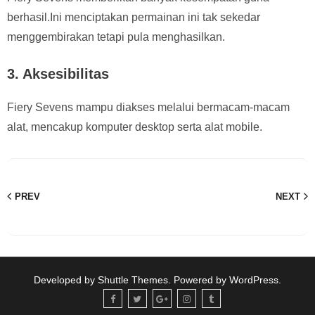
berhasil.Ini menciptakan permainan ini tak sekedar
menggembirakan tetapi pula menghasilkan.
3. Aksesibilitas
Fiery Sevens mampu diakses melalui bermacam-macam
alat, mencakup komputer desktop serta alat mobile.
PREV
NEXT
Developed by
Shuttle Themes
. Powered by
WordPress
.