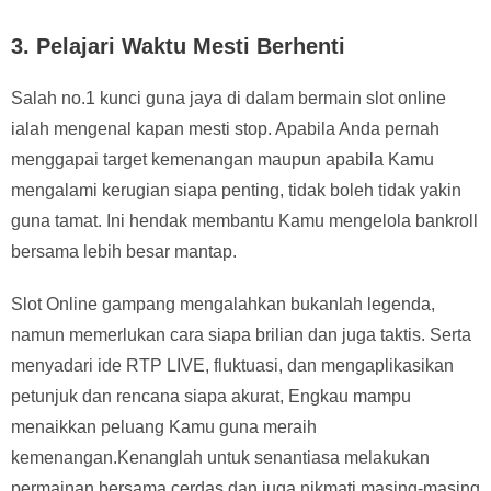
3. Pelajari Waktu Mesti Berhenti
Salah no.1 kunci guna jaya di dalam bermain slot online
ialah mengenal kapan mesti stop. Apabila Anda pernah
menggapai target kemenangan maupun apabila Kamu
mengalami kerugian siapa penting, tidak boleh tidak yakin
guna tamat. Ini hendak membantu Kamu mengelola bankroll
bersama lebih besar mantap.
Slot Online gampang mengalahkan bukanlah legenda,
namun memerlukan cara siapa brilian dan juga taktis. Serta
menyadari ide RTP LIVE, fluktuasi, dan mengaplikasikan
petunjuk dan rencana siapa akurat, Engkau mampu
menaikkan peluang Kamu guna meraih
kemenangan.Kenanglah untuk senantiasa melakukan
permainan bersama cerdas dan juga nikmati masing-masing