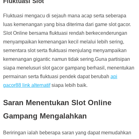
Fluktuasi Slot
Fluktuasi mengacu di sejauh mana acap serta seberapa
luas kemenangan yang bisa diterima dari game slot gacor.
Slot Online bersama fluktuasi rendah berkecenderungan
menyampaikan kemenangan kecil melalui lebih sering,
sementara slot serta fluktuasi menjulang menyampaikan
kemenangan gigantic namun tidak sering.Guna partisipan
siapa menelusuri slot gacor gampang berhasil, menentukan
permainan serta fluktuasi pendek dapat berubah
api
gacor88 link alternatif
siapa lebih baik.
Saran Menentukan Slot Online
Gampang Mengalahkan
Beriringan ialah beberapa saran yang dapat memudahkan