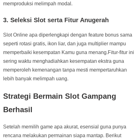
memproduksi melimpah modal.
3. Seleksi Slot serta Fitur Anugerah
Slot Online apa diperlengkapi dengan feature bonus sama
seperti rotasi gratis, ikon liar, dan juga multiplier mampu
memperbaiki kesempatan Kamu guna menang.Fitur-fitur ini
sering waktu menghadiahkan kesempatan ekstra guna
memperoleh kemenangan tanpa mesti mempertaruhkan
lebih banyak melimpah uang.
Strategi Bermain Slot Gampang
Berhasil
Setelah memilih game apa akurat, esensial guna punya
rencana melakukan permainan siapa mantap. Berikut