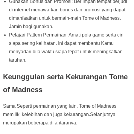
Gunakan Bonus dan Promosi: Berlimpah tempat berjudi
di internet menawarkan bonus dan promosi yang dapat
dimanfaatkan untuk bermain-main Tome of Madness.
Jamin bagi gunakan.
Pelajari Pattern Permainan: Amati pola game serta ciri
siapa sering kelihatan. Ini dapat membantu Kamu
menyadari bila waktu siapa tepat untuk meningkatkan
taruhan.
Keunggulan serta Kekurangan Tome
of Madness
Sama Seperti permainan yang lain, Tome of Madness
memiliki kelebihan dan juga kekurangan.Selanjutnya
merupakan beberapa di antaranya: