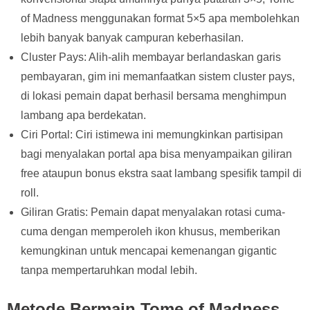
of Madness menggunakan format 5×5 apa membolehkan
lebih banyak banyak campuran keberhasilan.
Cluster Pays: Alih-alih membayar berlandaskan garis
pembayaran, gim ini memanfaatkan sistem cluster pays,
di lokasi pemain dapat berhasil bersama menghimpun
lambang apa berdekatan.
Ciri Portal: Ciri istimewa ini memungkinkan partisipan
bagi menyalakan portal apa bisa menyampaikan giliran
free ataupun bonus ekstra saat lambang spesifik tampil di
roll.
Giliran Gratis: Pemain dapat menyalakan rotasi cuma-
cuma dengan memperoleh ikon khusus, memberikan
kemungkinan untuk mencapai kemenangan gigantic
tanpa mempertaruhkan modal lebih.
Metode Bermain Tome of Madness