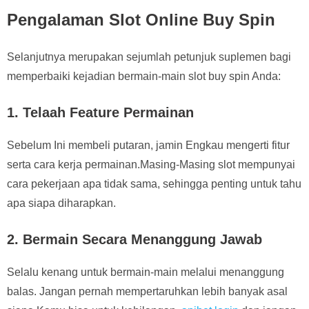
Pengalaman Slot Online Buy Spin
Selanjutnya merupakan sejumlah petunjuk suplemen bagi
memperbaiki kejadian bermain-main slot buy spin Anda:
1. Telaah Feature Permainan
Sebelum Ini membeli putaran, jamin Engkau mengerti fitur
serta cara kerja permainan.Masing-Masing slot mempunyai
cara pekerjaan apa tidak sama, sehingga penting untuk tahu
apa siapa diharapkan.
2. Bermain Secara Menanggung Jawab
Selalu kenang untuk bermain-main melalui menanggung
balas. Jangan pernah mempertaruhkan lebih banyak asal