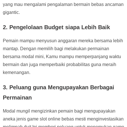
yang mau mengalami pengalaman bermain bebas ancaman
gigantic.
2. Pengelolaan Budget siapa Lebih Baik
Pemain mampu menyusun anggaran mereka bersama lebih
mantap. Dengan memilih bagi melakukan permainan
bersama modal mini, Kamu mampu memperpanjang waktu
bermain dan juga memperbaiki probabilitas guna meraih
kemenangan.
3. Peluang guna Mengupayakan Berbagai
Permainan
Modal mungil mengizinkan pemain bagi mengupayakan
aneka jenis game slot online bebas mesti menginvestasikan
melimpah duit.Ini memberi peluang untuk menemukan game