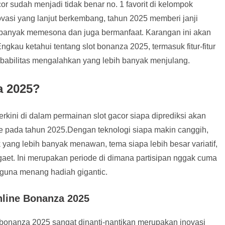
or sudah menjadi tidak benar no. 1 favorit di kelompok
novasi yang lanjut berkembang, tahun 2025 memberi janji
 banyak memesona dan juga bermanfaat. Karangan ini akan
kau ketahui tentang slot bonanza 2025, termasuk fitur-fitur
obabilitas mengalahkan yang lebih banyak menjulang.
a 2025?
kini di dalam permainan slot gacor siapa diprediksi akan
ine pada tahun 2025.Dengan teknologi siapa makin canggih,
k yang lebih banyak menawan, tema siapa lebih besar variatif,
aet. Ini merupakan periode di dimana partisipan nggak cuma
s guna menang hadiah gigantic.
nline Bonanza 2025
bonanza 2025 sangat dinanti-nantikan merupakan inovasi