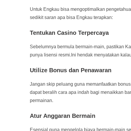
Untuk Engkau bisa mengoptimalkan pengetahuan
sedikit saran apa bisa Engkau terapkan:
Tentukan Casino Terpercaya
Sebelumnya bermula bermain-main, pastikan Kam
punya lisensi resmi.Ini hendak menyatakan kala
Utilize Bonus dan Penawaran
Jangan skip peluang guna memanfaatkan bonus da
dapat beralih cara apa indah bagi menaikkan 
permainan.
Atur Anggaran Bermain
Esensial guna mengelola biaya bermain-main se