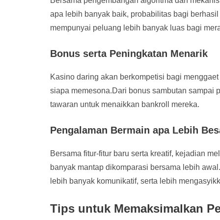
Bersama pengembangan algoritma dan mekan
apa lebih banyak baik, probabilitas bagi berhasil
mempunyai peluang lebih banyak luas bagi me
Bonus serta Peningkatan Menarik
Kasino daring akan berkompetisi bagi menggaet
siapa memesona.Dari bonus sambutan sampai p
tawaran untuk menaikkan bankroll mereka.
Pengalaman Bermain apa Lebih Bes
Bersama fitur-fitur baru serta kreatif, kejadian 
banyak mantap dikomparasi bersama lebih awal
lebih banyak komunikatif, serta lebih mengasyik
Tips untuk Memaksimalkan Pe