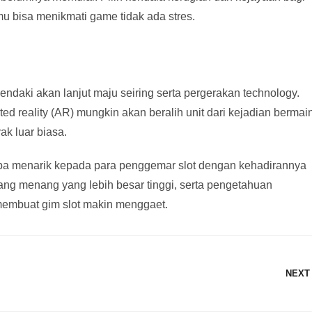
u bisa menikmati game tidak ada stres.
endaki akan lanjut maju seiring serta pergerakan technology.
ed reality (AR) mungkin akan beralih unit dari kejadian bermai
ak luar biasa.
a menarik kepada para penggemar slot dengan kehadirannya
uang menang yang lebih besar tinggi, serta pengetahuan
membuat gim slot makin menggaet.
NEXT