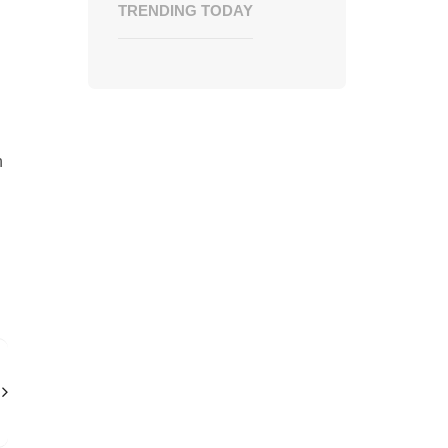
TRENDING TODAY
n