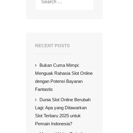
RECENT POSTS
Bukan Cuma Mimpi:
Menguak Rahasia Slot Online
dengan Potensi Bayaran
Fantastis
Dunia Slot Online Berubah
Lagi: Apa yang Ditawarkan
Slot Terbaru 2025 untuk
Pemain Indonesia?