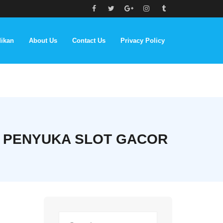
ikan
About Us
Contact Us
Privacy Policy
I PENYUKA SLOT GACOR