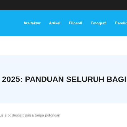
Arsitektur
Artikel
Filosofi
Fotografi
Pendid
 2025: PANDUAN SELURUH BAG
tus slot deposit pulsa tanpa potongan