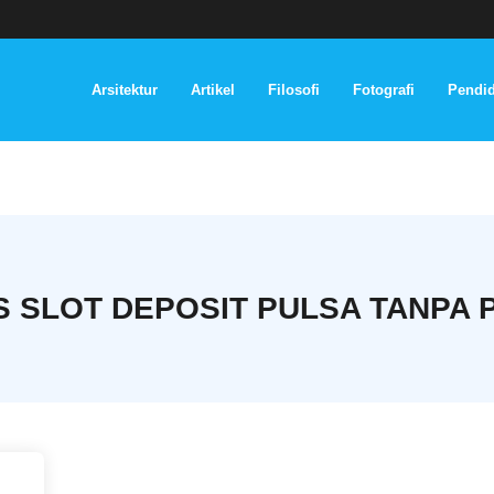
Arsitektur
Artikel
Filosofi
Fotografi
Pendid
S SLOT DEPOSIT PULSA TANPA