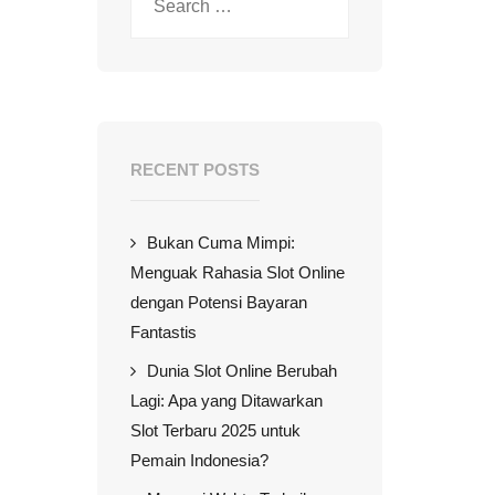
RECENT POSTS
Bukan Cuma Mimpi:
Menguak Rahasia Slot Online
dengan Potensi Bayaran
Fantastis
Dunia Slot Online Berubah
Lagi: Apa yang Ditawarkan
Slot Terbaru 2025 untuk
Pemain Indonesia?