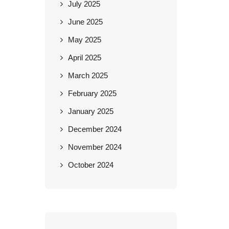
July 2025
June 2025
May 2025
April 2025
March 2025
February 2025
January 2025
December 2024
November 2024
October 2024