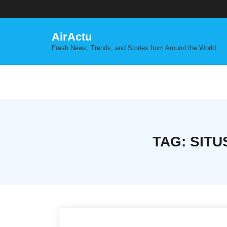
Skip
to
content
AirActu
Fresh News, Trends, and Stories from Around the World
TAG:
SITU