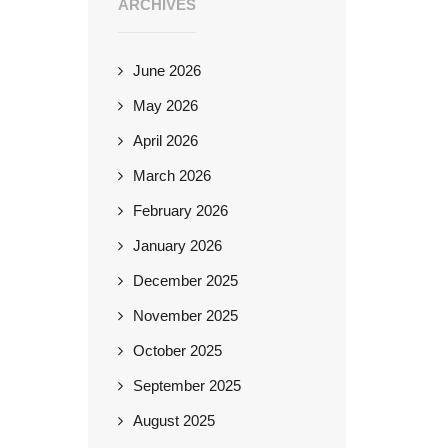
ARCHIVES
June 2026
May 2026
April 2026
March 2026
February 2026
January 2026
December 2025
November 2025
October 2025
September 2025
August 2025