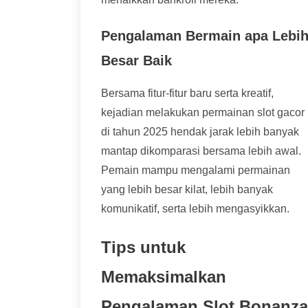
Pengalaman Bermain apa Lebi
Besar Baik
Bersama fitur-fitur baru serta kreatif,
kejadian melakukan permainan slot gacor
di tahun 2025 hendak jarak lebih banyak
mantap dikomparasi bersama lebih awal.
Pemain mampu mengalami permainan
yang lebih besar kilat, lebih banyak
komunikatif, serta lebih mengasyikkan.
Tips untuk
Memaksimalkan
Pengalaman Slot Bonanza