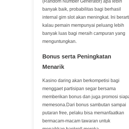
(Random Number Generator) apa lebih
banyak baik, probabilitas bagi berhasil
internal gim slot akan meningkat. Ini berart
kalau pemain mempunyai peluang lebih
banyak luas bagi meraih campuran yang
menguntungkan.
Bonus serta Peningkatan
Menarik
Kasino daring akan berkompetisi bagi
menggaet partisipan segar bersama
memberikan bonus dan juga promosi siap
memesona.Dari bonus sambutan sampai
putaran free, pelaku bisa memanfaatkan
bermacam-macam tawaran untuk
menaikkan bankroll mereka.